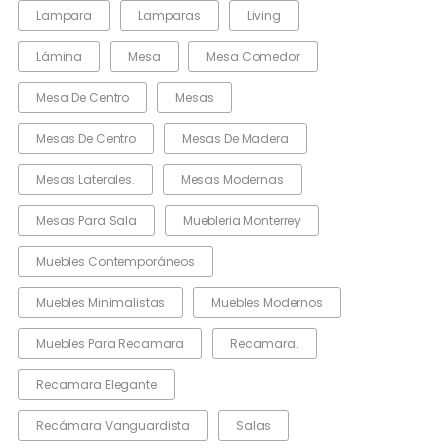
Lampara
Lamparas
Living
Lámina
Mesa
Mesa Comedor
Mesa De Centro
Mesas
Mesas De Centro
Mesas De Madera
Mesas Laterales.
Mesas Modernas
Mesas Para Sala
Muebleria Monterrey
Muebles Contemporáneos
Muebles Minimalistas
Muebles Modernos
Muebles Para Recamara
Recamara.
Recamara Elegante
Recámara Vanguardista
Salas