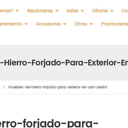
somos?
Recámaras
Salas
Oficina
Co
tenimiento
Accesorios
Otros
Promocione
Hierro-Forjado-Para-Exterior-
muebles-de-hierro-forjado-para-exterior-en-san-pedro
rro-forjado-para-