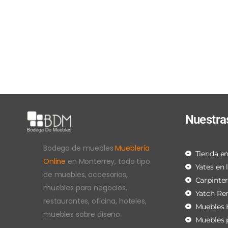
Nuestra
Bodega de muebles
Mueblería
Tienda en
Online
en Monterrey, todo tipo
Yates en 
de muebles, accesorios,
Carpinte
muebles para negocios,
Yatch Re
restaurantes, oficina, hoteles,
Muebles 
muebles sobre diseño.
Muebles 