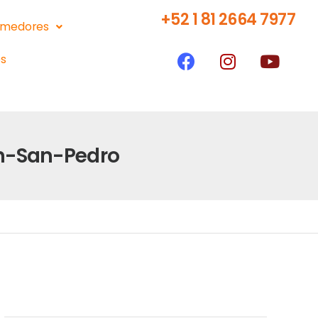
+52 1 81 2664 7977
medores
s
En-San-Pedro