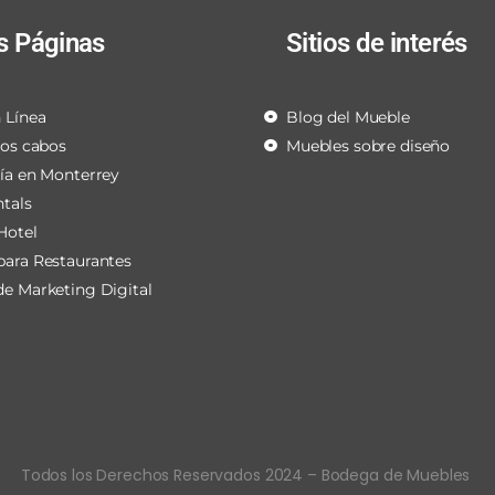
s Páginas
Sitios de interés
 Línea
Blog del Mueble
los cabos
Muebles sobre diseño
ría en Monterrey
ntals
Hotel
para Restaurantes
de Marketing Digital
Todos los Derechos Reservados 2024 – Bodega de Muebles