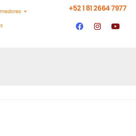
+52 1 81 2664 7977
medores
s