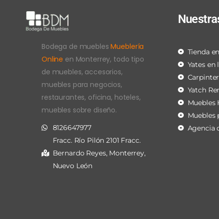
Nuestra
Bodega de muebles
Mueblería
Tienda en
Online
en Monterrey, todo tipo
Yates en 
de muebles, accesorios,
Carpinte
muebles para negocios,
Yatch Re
restaurantes, oficina, hoteles,
Muebles 
muebles sobre diseño.
Muebles 
8126647977
Agencia 
Fracc. Río Pilón 2101 Fracc.
Bernardo Reyes, Monterrey,
Nuevo León