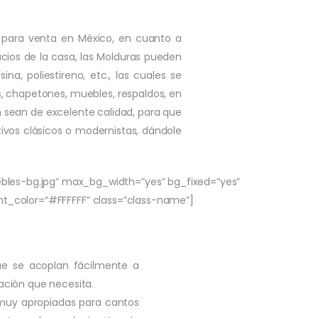
 para venta en México, en cuanto a
cios de la casa, las Molduras pueden
a, poliestireno, etc., las cuales se
, chapetones, muebles, respaldos, en
an sean de excelente calidad, para que
ivos clásicos o modernistas, dándole
es-bg.jpg” max_bg_width=”yes” bg_fixed=”yes”
nt_color=”#FFFFFF” class=”class-name”]
que se acoplan fácilmente a
ación que necesita.
 muy apropiadas para cantos