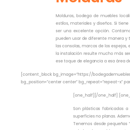
Molduras, bodega de muebles local
estilos, materiales y diseños. Si ti
ser una excelente opción. Contamos 
pueden usar de diferente manera y ti
las consolas, marcos de los espejos, 
la instalación resulte mucho más sen
ese toque de elegancia a esa área 
[content_block bg_image=”https://bodegademueble
bg_position=”center center” bg_repeat=”repeat-x” pa
[one_half][/one_half] [one_
Son plásticas fabricadas a
superficies no planas. Ade
Tenemos desde pequeñas “ga