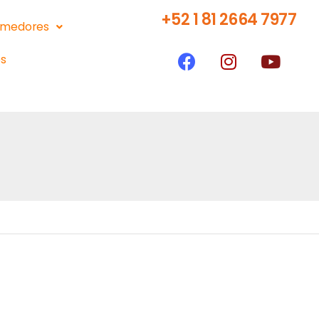
+52 1 81 2664 7977
medores
s