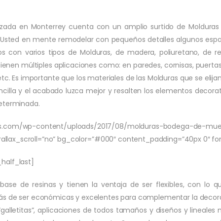
izada en Monterrey cuenta con un amplio surtido de Molduras
ene Usted en mente remodelar con pequeños detalles algunos espa
con varios tipos de Molduras, de madera, poliuretano, de resin
enen múltiples aplicaciones como: en paredes, cornisas, puertas
etc. Es importante que los materiales de las Molduras que se elij
cilla y el acabado luzca mejor y resalten los elementos decorat
determinada.
s.com/wp-content/uploads/2017/08/molduras-bodega-de-muebl
rallax_scroll=”no” bg_color=”#000″ content_padding=”40px 0″ fo
half_last]
 base de resinas y tienen la ventaja de ser flexibles, con lo 
más de ser económicas y excelentes para complementar la decor
lletitas”, aplicaciones de todos tamaños y diseños y lineales