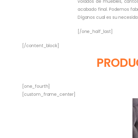
volados de muebles, cantos 
acabado final. Podemos fabr
Díganos cual es su necesida
[/one_half_last]
[/content_block]
PRODUC
[one_fourth]
[custom_frame_center]