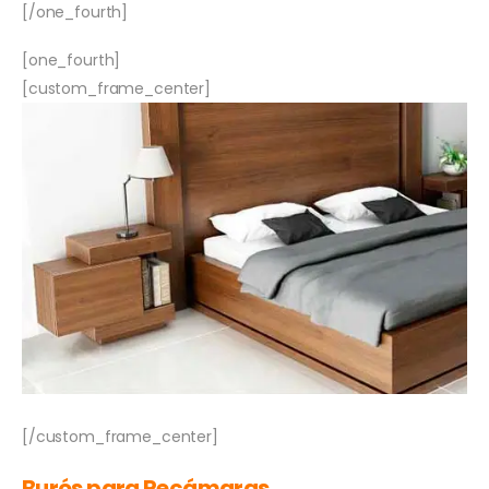
[/one_fourth]
[one_fourth]
[custom_frame_center]
[/custom_frame_center]
Burós para Recámaras