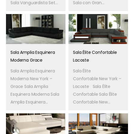
Sala Vanguardista Set...
Sala con Gran...
Sala Amplia Esquinera
Sala Élite Confortable
Moderna Grace
Lacoste
Sala Amplia Esquinera
Sala Élite
Moderna New York –
Confortable New York –
Grace Sala Amplia
Lacoste Sala Élite
Esquinera Moderna Sala
Confortable Sala Élite
Amplia Esquinera...
Confortable New...