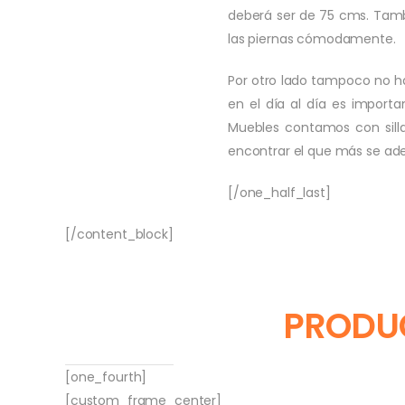
deberá ser de 75 cms. Tam
las piernas cómodamente.
Por otro lado tampoco no ha
en el día al día es import
Muebles contamos con silla
encontrar el que más se ade
[/one_half_last]
[/content_block]
PRODUC
[one_fourth]
[custom_frame_center]