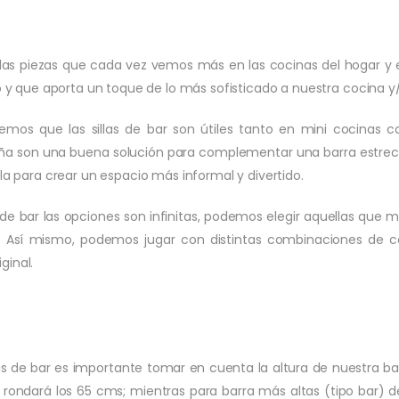
e las piezas que cada vez vemos más en las cocinas del hogar y 
 que aporta un toque de lo más sofisticado a nuestra cocina y
mos que las sillas de bar son útiles tanto en mini cocinas c
a son una buena solución para complementar una barra estrech
sla para crear un espacio más informal y divertido.
 de bar las opciones son infinitas, podemos elegir aquellas que m
. Así mismo, podemos jugar con distintas combinaciones de col
ginal.
las de bar es importante tomar en cuenta la altura de nuestra ba
a rondará los 65 cms; mientras para barra más altas (tipo bar) de 