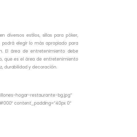
diversos estilos, sillas para póker,
 podrá elegir lo más apropiado para
n. El área de entretenimiento debe
io, que es el área de entretenimiento
, durabilidad y decoración.
lones-hogar-restaurante-bg.jpg”
=”#000″ content_padding=”40px 0″
ADECUADAS?