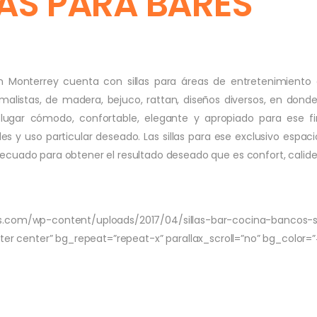
TAS PARA BARES
 Monterrey cuenta con sillas para áreas de entretenimiento en 
alistas, de madera, bejuco, rattan, diseños diversos, en donde
lugar cómodo, confortable, elegante y apropiado para ese fi
des y uso particular deseado. Las sillas para ese exclusivo espac
cuado para obtener el resultado deseado que es confort, calidez
com/wp-content/uploads/2017/04/sillas-bar-cocina-bancos-sil
er center” bg_repeat=”repeat-x” parallax_scroll=”no” bg_color
GIR LAS SILLAS DE BAR 