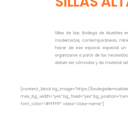
SILLAS AL
Sillas de bar, Bodega de Muebles en
modernistas, contemporáneas, minim
hacer de ese espacio especial un 
organizarse a partir de las necesida
deben ser cómodas y de material ade
[content_block bg_image=”https://bodegademuebles.
max_bg_width=”yes” bg_fixed=”yes” bg_position=”cent
font_color=”#FFFFFF” class=”class-name”]
¿CÓMO ELE