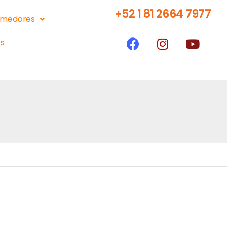
+52 1 81 2664 7977
medores
s