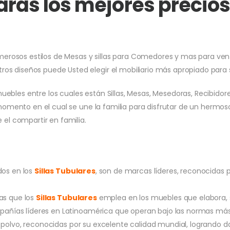
rás los mejores precios
rosos estilos de Mesas y sillas para Comedores y mas para venta
os diseños puede Usted elegir el mobiliario más apropiado para
bles entre los cuales están Sillas, Mesas, Mesedoras, Recibid
ento en el cual se une la familia para disfrutar de un hermoso e
 el compartir en familia.
dos en los
Sillas Tubulares
, son de marcas líderes, reconocidas po
as que los
Sillas Tubulares
emplea en los muebles que elabora, so
ompañías líderes en Latinoamérica que operan bajo las normas más 
 polvo, reconocidas por su excelente calidad mundial, logrando