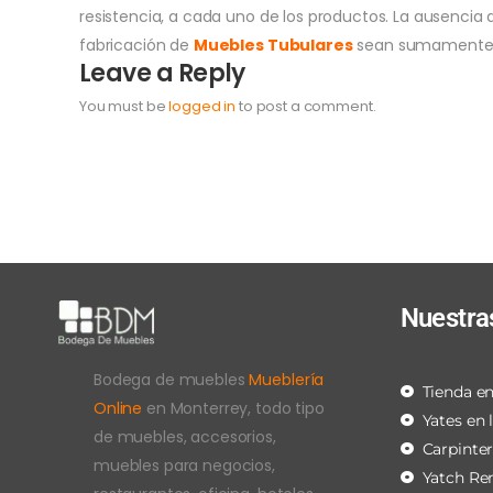
resistencia, a cada uno de los productos. La ausencia
fabricación de
Muebles Tubulares
sean sumamente 
Leave a Reply
You must be
logged in
to post a comment.
Nuestra
Bodega de muebles
Mueblería
Tienda en
Online
en Monterrey, todo tipo
Yates en 
de muebles, accesorios,
Carpinte
muebles para negocios,
Yatch Re