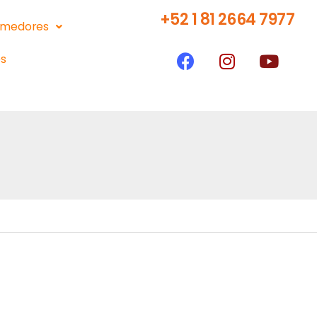
+52 1 81 2664 7977
medores
s