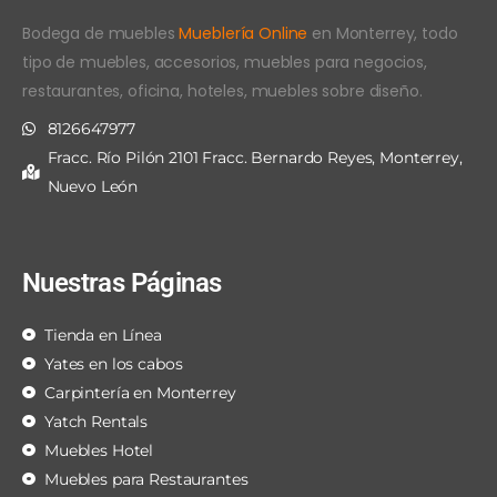
Bodega de muebles
Mueblería Online
en Monterrey, todo
tipo de muebles, accesorios, muebles para negocios,
restaurantes, oficina, hoteles, muebles sobre diseño.
8126647977
Fracc. Río Pilón 2101 Fracc. Bernardo Reyes, Monterrey,
Nuevo León
Nuestras Páginas
Tienda en Línea
Yates en los cabos
Carpintería en Monterrey
Yatch Rentals
Muebles Hotel
Muebles para Restaurantes