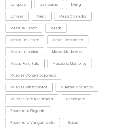
Lampara
Lamparas
Living
Lámina
Mesa
Mesa Comedor
Mesa De Centro
Mesas
Mesas De Centro
Mesas De Madera
Mesas Laterales.
Mesas Modernas
Mesas Para Sala
Muebleria Monterrey
Muebles Contemporáneos
Muebles Minimalistas
Muebles Modernos
Muebles Para Recamara
Recamara.
Recamara Elegante
Recámara Vanguardista
Salas