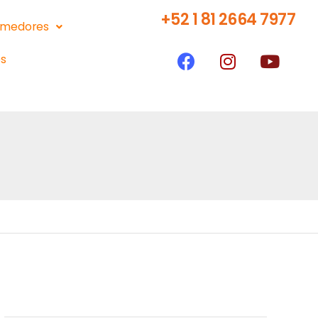
+52 1 81 2664 7977
medores
s