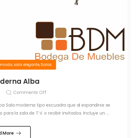
cómoda
,
sala elegante
,
Salas
derna Alba
Comments Off
lba Sala moderna tipo escuadra que al expandirse se
ara la sala de T.V. o recibir invitados. Incluye un ...
d More