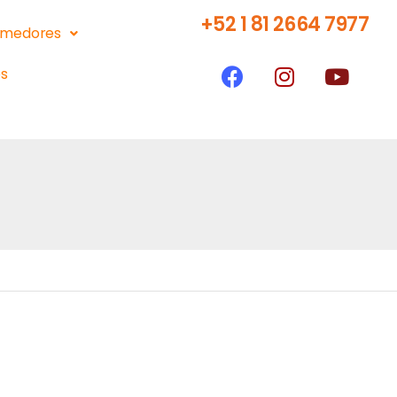
+52 1 81 2664 7977
medores
s