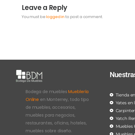
Leave a Reply
You must be
logged in
to post a comment.
Nuestra
Bodega de muebles
Mueblería
Tienda en
Online
en Monterrey, todo tipo
Yates en 
de muebles, accesorios,
Carpinte
muebles para negocios,
Yatch Re
restaurantes, oficina, hoteles,
Muebles 
muebles sobre diseño.
Muebles 