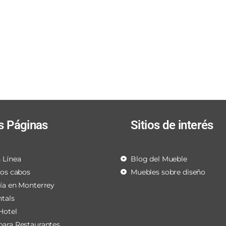
s Páginas
Sitios de interés
 Línea
Blog del Mueble
los cabos
Muebles sobre diseño
ría en Monterrey
ntals
Hotel
para Restaurantes