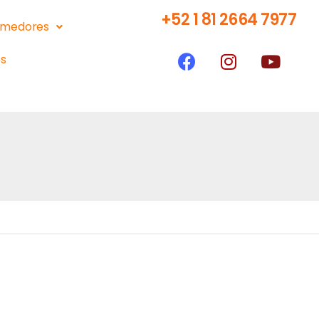
+52 1 81 2664 7977
medores
s