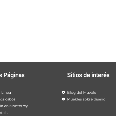
s Páginas
Sitios de interés
 Línea
Blog del Mueble
los cabos
Muebles sobre diseño
ría en Monterrey
ntals