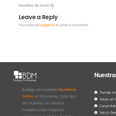
Muebles de Hotel 82
Leave a Reply
You must be
logged in
to post a comment.
Nuestra
Bodega de muebles
Mueblería
Tienda en
Online
en Monterrey, todo tipo
Yates en 
de muebles, accesorios,
Carpinte
muebles para negocios,
Yatch Re