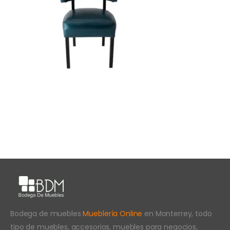
Bodega de muebles
Mueblería Online
en Monterrey, todo
tipo de muebles, accesorios, muebles para negocios,