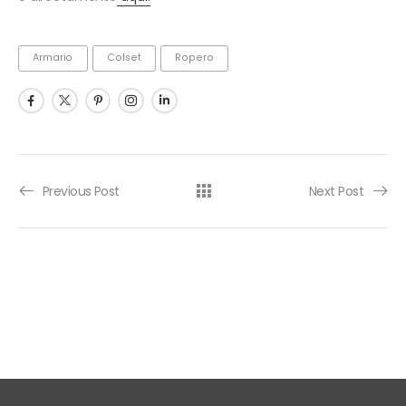
Armario
Colset
Ropero
Previous Post
Next Post