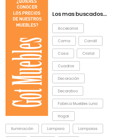
Los mas buscados…
Accesorios
Cama
Candil
Casa
Cristal
Cuadros
Decoración
Decorativo
Fabrica Muebles Luna
Hogar
Iluminación
Lampara
Lamparas