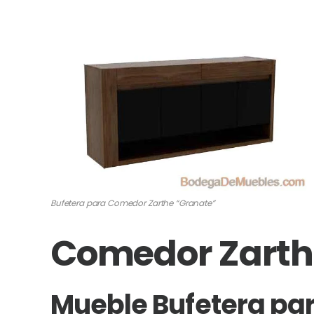
Bufetera para Comedor Zarthe “Granate”
Comedor Zarth
Mueble Bufetera pa