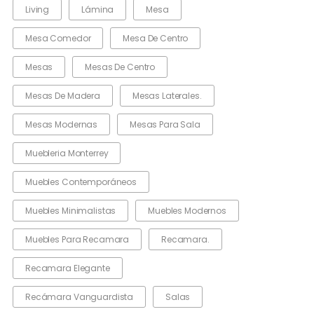
Living
Lámina
Mesa
Mesa Comedor
Mesa De Centro
Mesas
Mesas De Centro
Mesas De Madera
Mesas Laterales.
Mesas Modernas
Mesas Para Sala
Muebleria Monterrey
Muebles Contemporáneos
Muebles Minimalistas
Muebles Modernos
Muebles Para Recamara
Recamara.
Recamara Elegante
Recámara Vanguardista
Salas