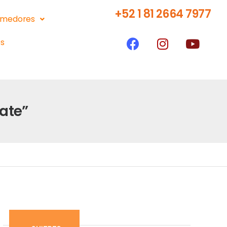
+52 1 81 2664 7977
medores
s
ate”