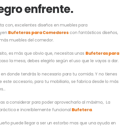
egro enfrente.
a con, excelentes diseños en muebles para
uyen
Bufeteras para Comedores
con fantásticos diseños,
 demás muebles del
comedor.
sito, es más que obvio que, necesitas unas
Bufeteras para
 caso la mesa, debes elegirlo según el uso que le vayas a dar.
en donde tendrás lo necesario para tu comida. Y no tienes
te este accesorio, para tu mobiliario, se fabrica desde lo más
es…
osas a considerar para poder aprovecharlo al máximo, La
práctica e increíblemente funcional
Bufetera
.
queño puede llegar a ser un estorbo mas que una ayuda en