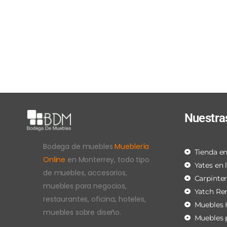
Nuestra
Bodega de muebles
Mueblería
Tienda en
Online
en Monterrey, todo tipo
Yates en 
de muebles, accesorios,
Carpinte
muebles para negocios,
Yatch Re
restaurantes, oficina, hoteles,
Muebles 
muebles sobre diseño.
Muebles 