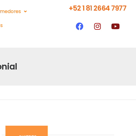
+52 1 81 2664 7977
medores
s
nial