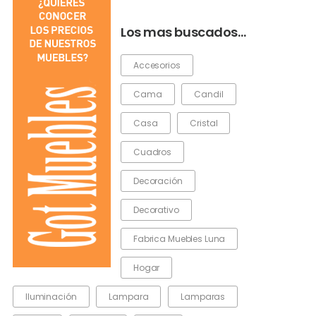
Los mas buscados…
Accesorios
Cama
Candil
Casa
Cristal
Cuadros
Decoración
Decorativo
Fabrica Muebles Luna
Hogar
Iluminación
Lampara
Lamparas