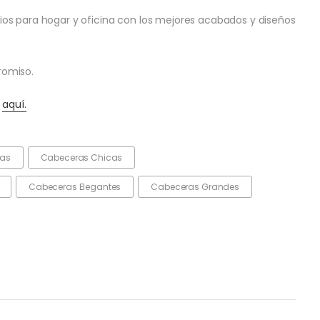
os para hogar y oficina con los mejores acabados y diseños
romiso.
,
aquí.
das
Cabeceras Chicas
Cabeceras Elegantes
Cabeceras Grandes