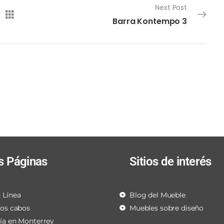
Next Post
Barra Kontempo 3
s Páginas
Sitios de interés
 Línea
Blog del Mueble
los cabos
Muebles sobre diseño
ría en Monterrey