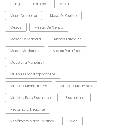
Living
Lámina
Mesa
Mesa Comedor
Mesa De Centro
Mesas
Mesas De Centro
Mesas De Madera
Mesas Laterales.
Mesas Modernas
Mesas Para Sala
Muebleria Monterrey
Muebles Contemporáneos
Muebles Minimalistas
Muebles Modernos
Muebles Para Recamara
Recamara.
Recamara Elegante
Recámara Vanguardista
Salas