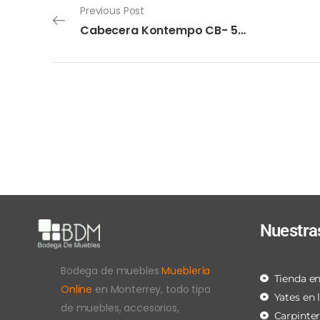
Previous Post
Cabecera Kontempo CB- 50 Q.S
Nuestra
Bodega de muebles
Mueblería
Tienda en
Online
en Monterrey, todo tipo
Yates en 
de muebles, accesorios,
Carpinte