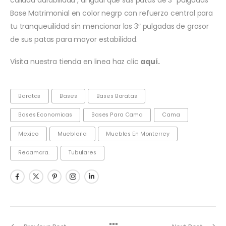
Base Matrimonial en color negrp con refuerzo central para
tu tranqueuilidad sin mencionar las 3″ pulgadas de grosor
de sus patas para mayor estabilidad.
Visita nuestra tienda en linea haz clic
aquí.
Baratas
Bases
Bases Baratas
Bases Economicas
Bases Para Cama
Cama
Mexico
Muebleria
Muebles En Monterrey
Recamara.
Tubulares