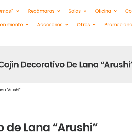
somos?
Recámaras
Salas
Oficina
Co
tenimiento
Accesorios
Otros
Promocione
Cojín Decorativo De Lana “Arushi
ana “Arushi”
o de Lana “Arushi”