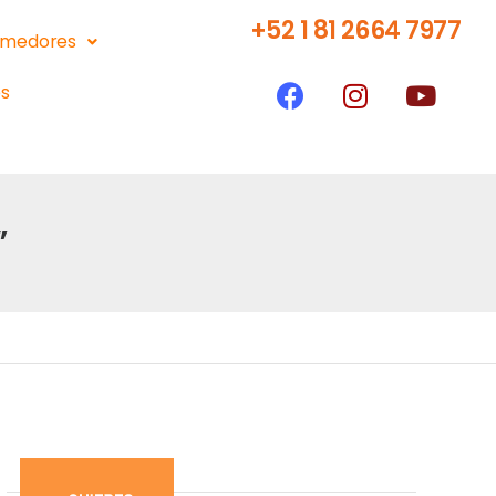
+52 1 81 2664 7977
medores
s
”