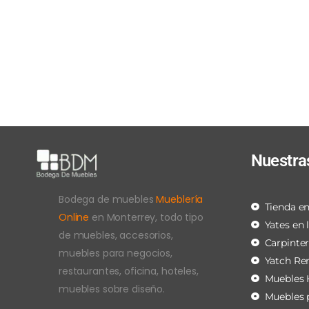
Nuestra
Bodega de muebles
Mueblería
Tienda en
Online
en Monterrey, todo tipo
Yates en 
de muebles, accesorios,
Carpinte
muebles para negocios,
Yatch Re
restaurantes, oficina, hoteles,
Muebles 
muebles sobre diseño.
Muebles 