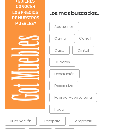
Los mas buscados…
Accesorios
Cama
Candil
Casa
Cristal
Cuadros
Decoración
Decorativo
Fabrica Muebles Luna
Hogar
Iluminación
Lampara
Lamparas