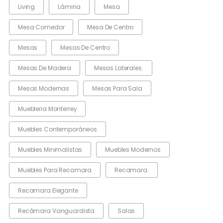
Living
Lámina
Mesa
Mesa Comedor
Mesa De Centro
Mesas
Mesas De Centro
Mesas De Madera
Mesas Laterales.
Mesas Modernas
Mesas Para Sala
Muebleria Monterrey
Muebles Contemporáneos
Muebles Minimalistas
Muebles Modernos
Muebles Para Recamara
Recamara.
Recamara Elegante
Recámara Vanguardista
Salas