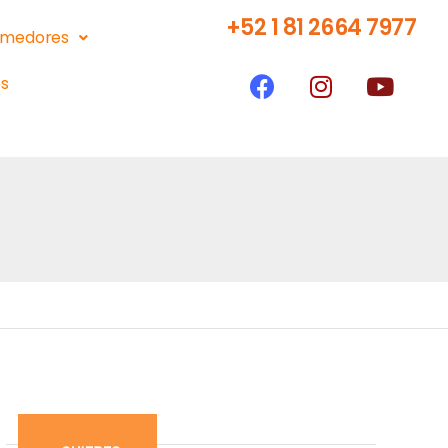
+52 1 81 2664 7977
medores
s