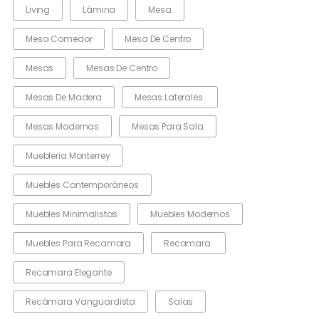
Living
Lámina
Mesa
Mesa Comedor
Mesa De Centro
Mesas
Mesas De Centro
Mesas De Madera
Mesas Laterales.
Mesas Modernas
Mesas Para Sala
Muebleria Monterrey
Muebles Contemporáneos
Muebles Minimalistas
Muebles Modernos
Muebles Para Recamara
Recamara.
Recamara Elegante
Recámara Vanguardista
Salas