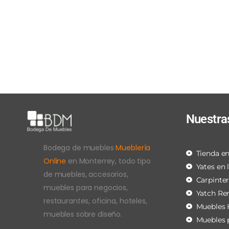
Nuestra
Bodega de muebles
Mueblería
Tienda en
Online
en Monterrey, todo tipo
Yates en 
de muebles, accesorios,
Carpinte
muebles para negocios,
Yatch Re
restaurantes, oficina, hoteles,
Muebles 
muebles sobre diseño.
Muebles 