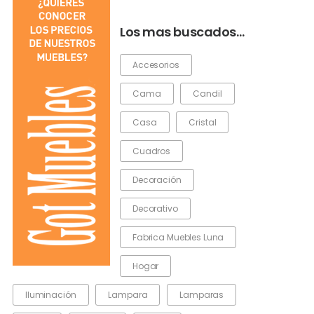
Los mas buscados…
Accesorios
Cama
Candil
Casa
Cristal
Cuadros
Decoración
Decorativo
Fabrica Muebles Luna
Hogar
Iluminación
Lampara
Lamparas