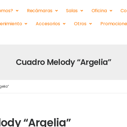
somos?
Recámaras
Salas
Oficina
Co
tenimiento
Accesorios
Otros
Promocione
Cuadro Melody “Argelia”
elia”
ody “Argelia”