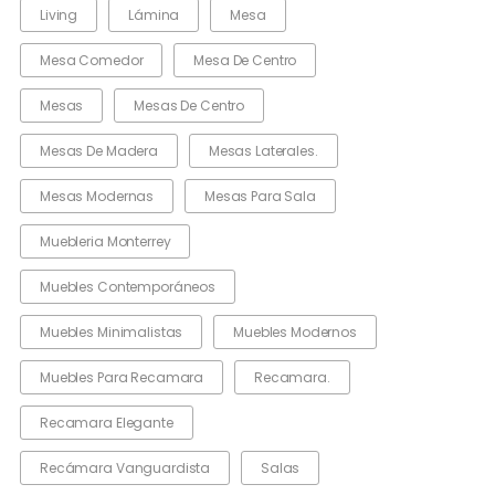
Living
Lámina
Mesa
Mesa Comedor
Mesa De Centro
Mesas
Mesas De Centro
Mesas De Madera
Mesas Laterales.
Mesas Modernas
Mesas Para Sala
Muebleria Monterrey
Muebles Contemporáneos
Muebles Minimalistas
Muebles Modernos
Muebles Para Recamara
Recamara.
Recamara Elegante
Recámara Vanguardista
Salas