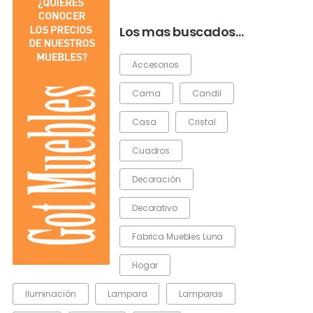
Los mas buscados…
Accesorios
Cama
Candil
Casa
Cristal
Cuadros
Decoración
Decorativo
Fabrica Muebles Luna
Hogar
Iluminación
Lampara
Lamparas