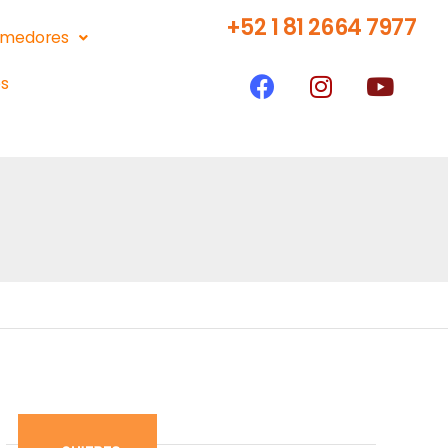
+52 1 81 2664 7977
medores
s