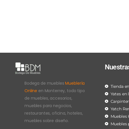
Nuestra
Bodega de muebles
Mueblería
Tienda en
Online
en Monterrey, todo tipo
Yates en 
de muebles, accesorios,
Carpinte
muebles para negocios,
Yatch Re
restaurantes, oficina, hoteles,
Muebles 
muebles sobre diseño.
Muebles 