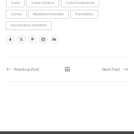
Cuna
Cuna Clasica
Cuna Tradicional
Cunas
Muebles Infantiles
Para Bebe
Recamaras Infantiles
Previous Post
Next Post