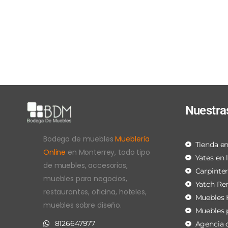
Nuestra
Bodega de muebles
Mueblería
Tienda en
Online
en Monterrey, todo tipo
Yates en 
de muebles, accesorios,
Carpinte
muebles para negocios,
Yatch Re
restaurantes, oficina, hoteles,
Muebles 
muebles sobre diseño.
Muebles 
8126647977
Agencia 