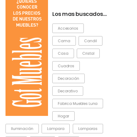
Los mas buscados…
Accesorios
Cama
Candil
Casa
Cristal
Cuadros
Decoración
Decorativo
Fabrica Muebles Luna
Hogar
Iluminación
Lampara
Lamparas