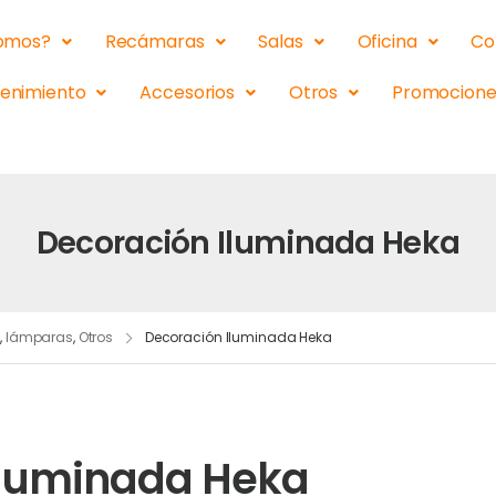
somos?
Recámaras
Salas
Oficina
Co
tenimiento
Accesorios
Otros
Promocione
Decoración Iluminada Heka
s
,
lámparas
,
Otros
Decoración Iluminada Heka
Iluminada Heka