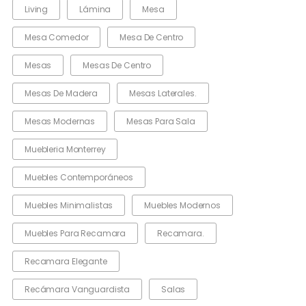
Living
Lámina
Mesa
Mesa Comedor
Mesa De Centro
Mesas
Mesas De Centro
Mesas De Madera
Mesas Laterales.
Mesas Modernas
Mesas Para Sala
Muebleria Monterrey
Muebles Contemporáneos
Muebles Minimalistas
Muebles Modernos
Muebles Para Recamara
Recamara.
Recamara Elegante
Recámara Vanguardista
Salas