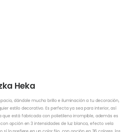
zka Heka
espacio, dándole mucho brillo e iluminación a tu decoración,
er estilo decorativo. Es perfecta ya sea para interior, así
a que está fabricada con polietileno irrompible, además es
d con opción en 3 intensidades de luz blanca, efecto vela
sí lo prefiere en un color fijo, con opción en 36 colores, los