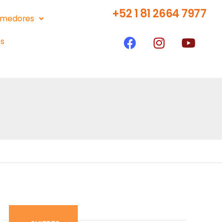
+52 1 81 2664 7977
medores
s