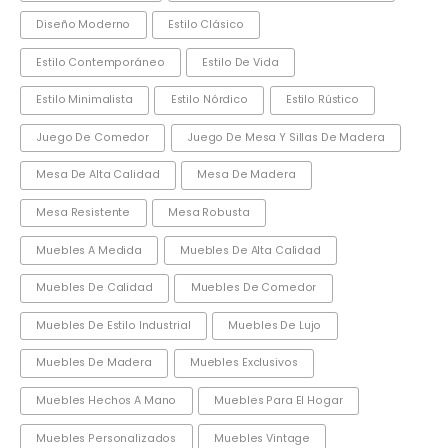
Diseño Moderno
Estilo Clásico
Estilo Contemporáneo
Estilo De Vida
Estilo Minimalista
Estilo Nórdico
Estilo Rústico
Juego De Comedor
Juego De Mesa Y Sillas De Madera
Mesa De Alta Calidad
Mesa De Madera
Mesa Resistente
Mesa Robusta
Muebles A Medida
Muebles De Alta Calidad
Muebles De Calidad
Muebles De Comedor
Muebles De Estilo Industrial
Muebles De Lujo
Muebles De Madera
Muebles Exclusivos
Muebles Hechos A Mano
Muebles Para El Hogar
Muebles Personalizados
Muebles Vintage