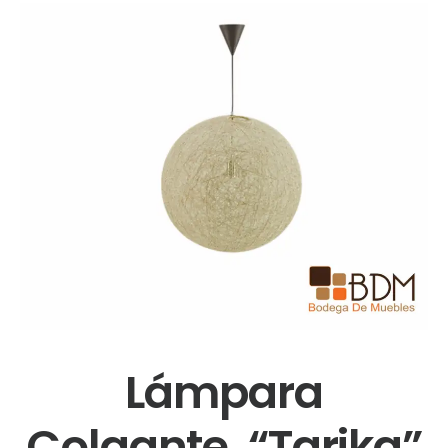
Lámpara
Colgante “Tarika”