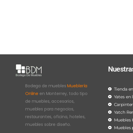
Nuestra
Bodega de muebles
Mueblería
Tienda en
Online
en Monterrey, todo tipo
Yates en 
de muebles, accesorios,
Carpinte
muebles para negocios,
Yatch Re
restaurantes, oficina, hoteles,
Muebles 
muebles sobre diseño.
Muebles 