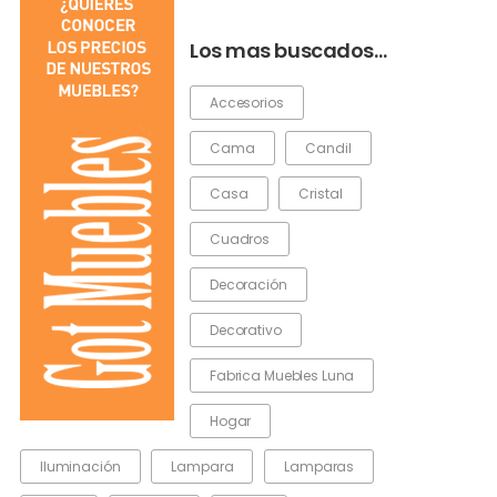
Los mas buscados…
Accesorios
Cama
Candil
Casa
Cristal
Cuadros
Decoración
Decorativo
Fabrica Muebles Luna
Hogar
Iluminación
Lampara
Lamparas