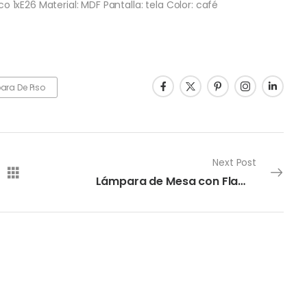
1xE26 Material: MDF Pantalla: tela Color: café
ra De Piso
Next Post
Lámpara de Mesa con Flama en la Base Soft Light