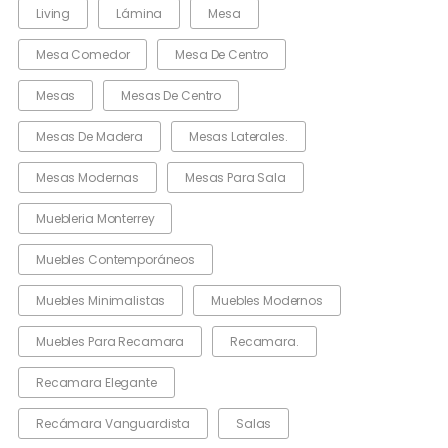
Living
Lámina
Mesa
Mesa Comedor
Mesa De Centro
Mesas
Mesas De Centro
Mesas De Madera
Mesas Laterales.
Mesas Modernas
Mesas Para Sala
Muebleria Monterrey
Muebles Contemporáneos
Muebles Minimalistas
Muebles Modernos
Muebles Para Recamara
Recamara.
Recamara Elegante
Recámara Vanguardista
Salas