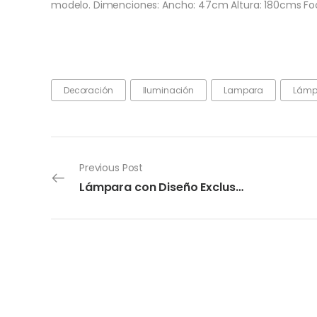
modelo. Dimenciones: Ancho: 47cm Altura: 180cms Foco 
Decoración
Iluminación
Lampara
Lámpa
Previous Post
Lámpara con Diseño Exclusivo en la Base Soft Light