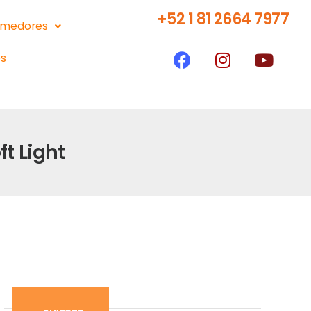
+52 1 81 2664 7977
medores
s
t Light