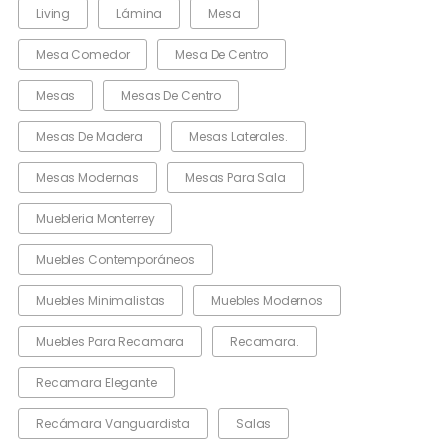
Living
Lámina
Mesa
Mesa Comedor
Mesa De Centro
Mesas
Mesas De Centro
Mesas De Madera
Mesas Laterales.
Mesas Modernas
Mesas Para Sala
Muebleria Monterrey
Muebles Contemporáneos
Muebles Minimalistas
Muebles Modernos
Muebles Para Recamara
Recamara.
Recamara Elegante
Recámara Vanguardista
Salas