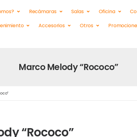
somos?
Recámaras
Salas
Oficina
Co
tenimiento
Accesorios
Otros
Promocione
Marco Melody “Rococo”
coco”
ody “Rococo”