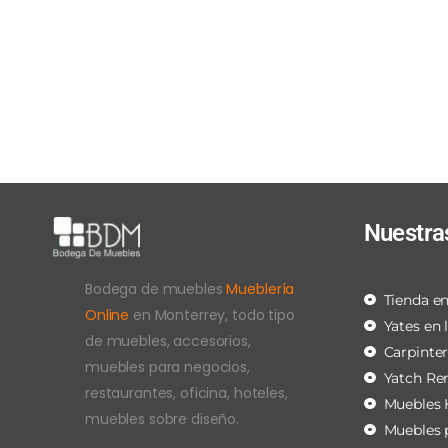
Nuestra
Bodega de muebles
Mueblería
Tienda en
Online
en Monterrey, todo tipo
Yates en 
de muebles, accesorios,
Carpinte
muebles para negocios,
Yatch Re
restaurantes, oficina, hoteles,
Muebles 
muebles sobre diseño.
Muebles 