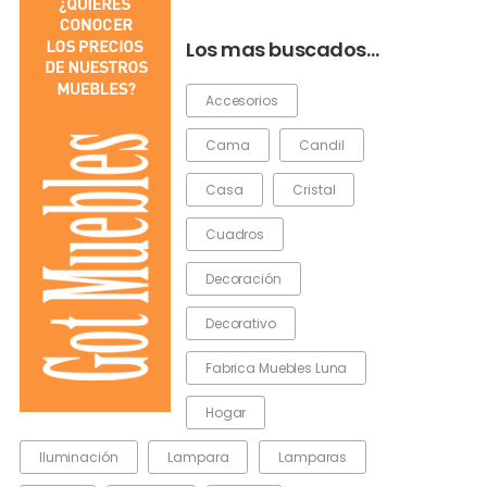
Los mas buscados…
Accesorios
Cama
Candil
Casa
Cristal
Cuadros
Decoración
Decorativo
Fabrica Muebles Luna
Hogar
Iluminación
Lampara
Lamparas