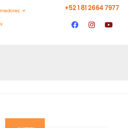
+52 1 81 2664 7977
medores
s