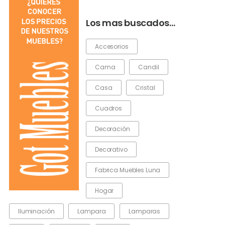
Los mas buscados…
Accesorios
Cama
Candil
Casa
Cristal
Cuadros
Decoración
Decorativo
Fabrica Muebles Luna
Hogar
Iluminación
Lampara
Lamparas