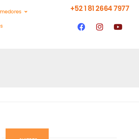
+52 1 81 2664 7977
medores
s