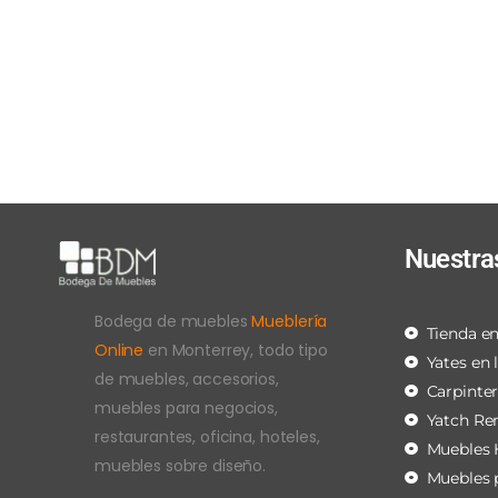
Nuestra
Bodega de muebles
Mueblería
Tienda en
Online
en Monterrey, todo tipo
Yates en 
de muebles, accesorios,
Carpinte
muebles para negocios,
Yatch Re
restaurantes, oficina, hoteles,
Muebles 
muebles sobre diseño.
Muebles 