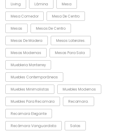
Living
Lámina
Mesa
Mesa Comedor
Mesa De Centro
Mesas
Mesas De Centro
Mesas De Madera
Mesas Laterales.
Mesas Modernas
Mesas Para Sala
Muebleria Monterrey
Muebles Contemporáneos
Muebles Minimalistas
Muebles Modernos
Muebles Para Recamara
Recamara.
Recamara Elegante
Recámara Vanguardista
Salas