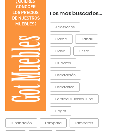
Los mas buscados…
Accesorios
Cama
Candil
Casa
Cristal
Cuadros
Decoración
Decorativo
Fabrica Muebles Luna
Hogar
Iluminación
Lampara
Lamparas