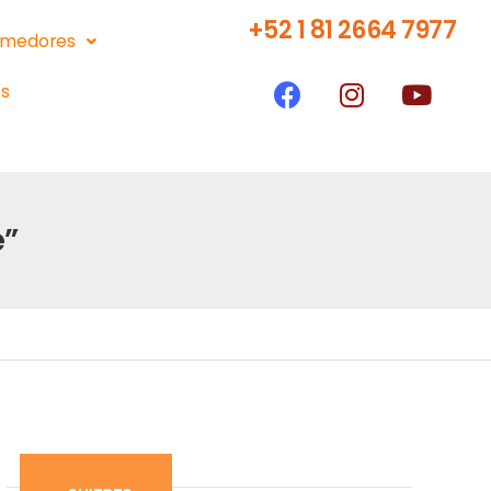
+52 1 81 2664 7977
medores
s
e”