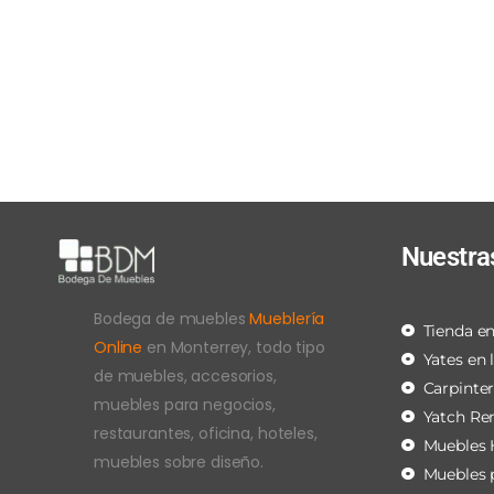
Nuestra
Bodega de muebles
Mueblería
Tienda en
Online
en Monterrey, todo tipo
Yates en 
de muebles, accesorios,
Carpinte
muebles para negocios,
Yatch Re
restaurantes, oficina, hoteles,
Muebles 
muebles sobre diseño.
Muebles 