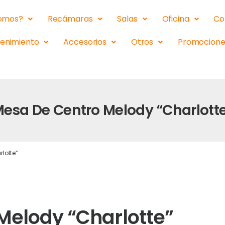
somos?
Recámaras
Salas
Oficina
Co
tenimiento
Accesorios
Otros
Promocione
esa De Centro Melody “Charlott
lotte”
Melody “Charlotte”