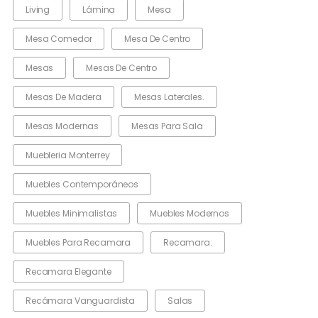
Living
Lámina
Mesa
Mesa Comedor
Mesa De Centro
Mesas
Mesas De Centro
Mesas De Madera
Mesas Laterales.
Mesas Modernas
Mesas Para Sala
Muebleria Monterrey
Muebles Contemporáneos
Muebles Minimalistas
Muebles Modernos
Muebles Para Recamara
Recamara.
Recamara Elegante
Recámara Vanguardista
Salas