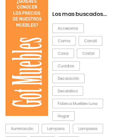
Los mas buscados…
Accesorios
Cama
Candil
Casa
Cristal
Cuadros
Decoración
Decorativo
Fabrica Muebles Luna
Hogar
Iluminación
Lampara
Lamparas