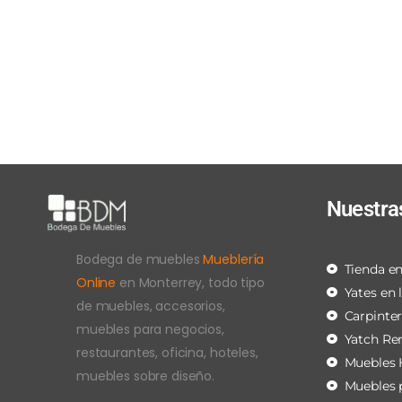
Nuestra
Bodega de muebles
Mueblería
Tienda en
Online
en Monterrey, todo tipo
Yates en 
de muebles, accesorios,
Carpinte
muebles para negocios,
Yatch Re
restaurantes, oficina, hoteles,
Muebles 
muebles sobre diseño.
Muebles 