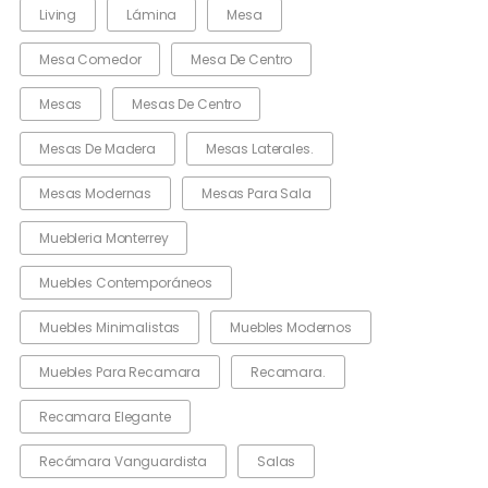
Living
Lámina
Mesa
Mesa Comedor
Mesa De Centro
Mesas
Mesas De Centro
Mesas De Madera
Mesas Laterales.
Mesas Modernas
Mesas Para Sala
Muebleria Monterrey
Muebles Contemporáneos
Muebles Minimalistas
Muebles Modernos
Muebles Para Recamara
Recamara.
Recamara Elegante
Recámara Vanguardista
Salas