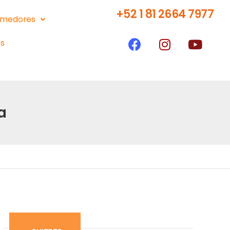
+52 1 81 2664 7977
medores
s
a