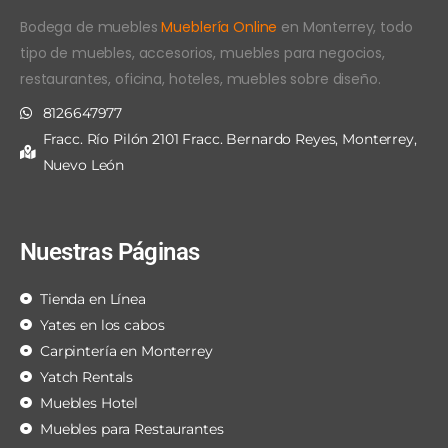
Bodega de muebles
Mueblería Online
en Monterrey, todo
tipo de muebles, accesorios, muebles para negocios,
restaurantes, oficina, hoteles, muebles sobre diseño.
8126647977
Fracc. Río Pilón 2101 Fracc. Bernardo Reyes, Monterrey,
Nuevo León
Nuestras Páginas
Tienda en Línea
Yates en los cabos
Carpintería en Monterrey
Yatch Rentals
Muebles Hotel
Muebles para Restaurantes