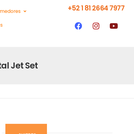
+52 1 81 2664 7977
medores
s
l Jet Set