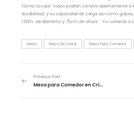
forma circular todos podrán convivir abiertamente a 
durabilidad y su capacidad de carga así como golpes,
1.00m de diámetro y 75cm de altura . “no volverás a 
Mesa
Mesa De Cristal
Mesa Para Comedor
Previous Post
Mesa para Comedor en Cristal Ovalado Jet Set