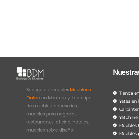
Nuestra
Bodega de muebles
Mueblería
Tienda en
Online
en Monterrey, todo tipo
Yates en 
de muebles, accesorios,
Carpinte
muebles para negocios,
Yatch Re
restaurantes, oficina, hoteles,
Muebles 
muebles sobre diseño.
Muebles 