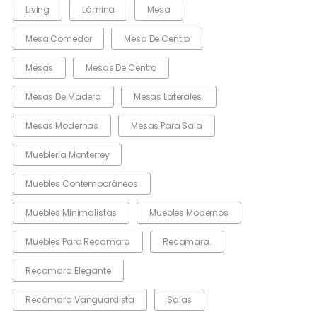
Living
Lámina
Mesa
Mesa Comedor
Mesa De Centro
Mesas
Mesas De Centro
Mesas De Madera
Mesas Laterales.
Mesas Modernas
Mesas Para Sala
Muebleria Monterrey
Muebles Contemporáneos
Muebles Minimalistas
Muebles Modernos
Muebles Para Recamara
Recamara.
Recamara Elegante
Recámara Vanguardista
Salas