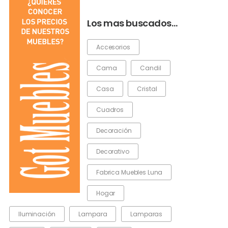
Los mas buscados…
Accesorios
Cama
Candil
Casa
Cristal
Cuadros
Decoración
Decorativo
Fabrica Muebles Luna
Hogar
Iluminación
Lampara
Lamparas