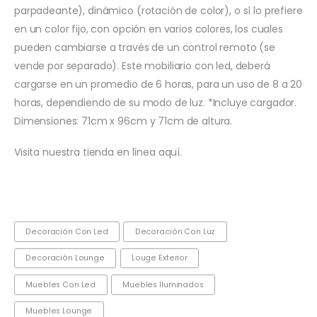
parpadeante), dinámico (rotación de color), o sí lo prefiere
en un color fijo, con opción en varios colores, los cuales
pueden cambiarse a través de un control remoto (se
vende por separado). Este mobiliario con led, deberá
cargarse en un promedio de 6 horas, para un uso de 8 a 20
horas, dependiendo de su modo de luz. *Incluye cargador.
Dimensiones: 71cm x 96cm y 71cm de altura.
Visita nuestra tienda en línea aquí.
Decoración Con Led
Decoración Con Luz
Decoración Lounge
Louge Exterior
Muebles Con Led
Muebles Iluminados
Muebles Lounge