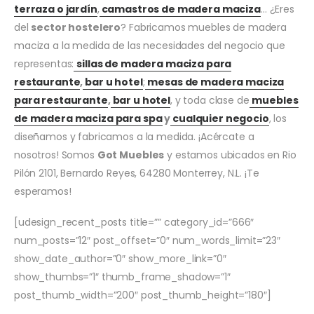
terraza o jardín
,
camastros de madera maciza
… ¿Eres
del
sector hostelero
? Fabricamos muebles de madera
maciza a la medida de las necesidades del negocio que
representas:
sillas de madera maciza para
restaurante
,
bar u hotel
;
mesas de madera maciza
para restaurante
,
bar u hotel
, y toda clase de
muebles
de madera maciza para spa
y
cualquier negocio
, los
diseñamos y fabricamos a la medida. ¡Acércate a
nosotros! Somos
Got Muebles
y estamos ubicados en Rio
Pilón 2101, Bernardo Reyes, 64280 Monterrey, N.L. ¡Te
esperamos!
[udesign_recent_posts title=”” category_id=”666″
num_posts=”12″ post_offset=”0″ num_words_limit=”23″
show_date_author=”0″ show_more_link=”0″
show_thumbs=”1″ thumb_frame_shadow=”1″
post_thumb_width=”200″ post_thumb_height=”180″]