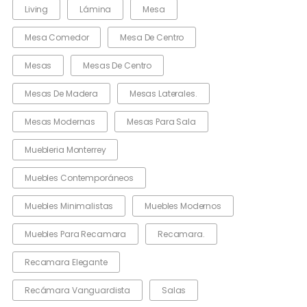
Living
Lámina
Mesa
Mesa Comedor
Mesa De Centro
Mesas
Mesas De Centro
Mesas De Madera
Mesas Laterales.
Mesas Modernas
Mesas Para Sala
Muebleria Monterrey
Muebles Contemporáneos
Muebles Minimalistas
Muebles Modernos
Muebles Para Recamara
Recamara.
Recamara Elegante
Recámara Vanguardista
Salas