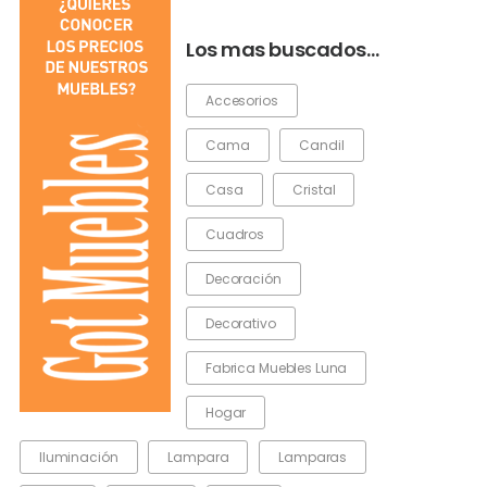
Los mas buscados…
Accesorios
Cama
Candil
Casa
Cristal
Cuadros
Decoración
Decorativo
Fabrica Muebles Luna
Hogar
Iluminación
Lampara
Lamparas