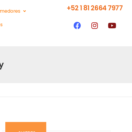
+52 1 81 2664 7977
medores
s
y