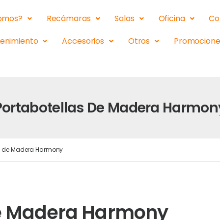
somos?
Recámaras
Salas
Oficina
Co
tenimiento
Accesorios
Otros
Promocione
Portabotellas De Madera Harmon
as de Madera Harmony
de Madera Harmony