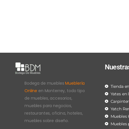
Nuestra
Bodega de muebles
Mueblería
Tienda en
Online
en Monterrey, todo tipo
Yates en 
de muebles, accesorios,
Carpinte
muebles para negocios,
Yatch Re
restaurantes, oficina, hoteles,
Muebles 
muebles sobre diseño.
Muebles 