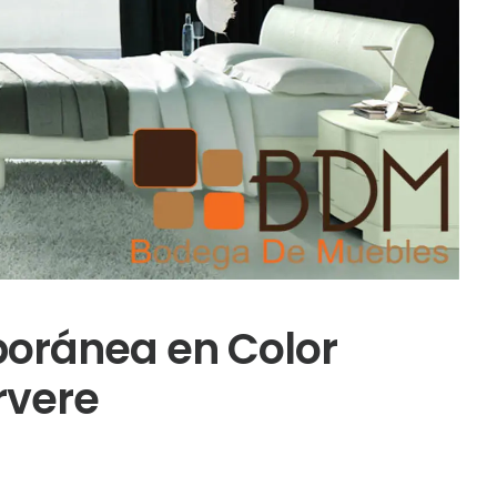
ránea en Color
rvere