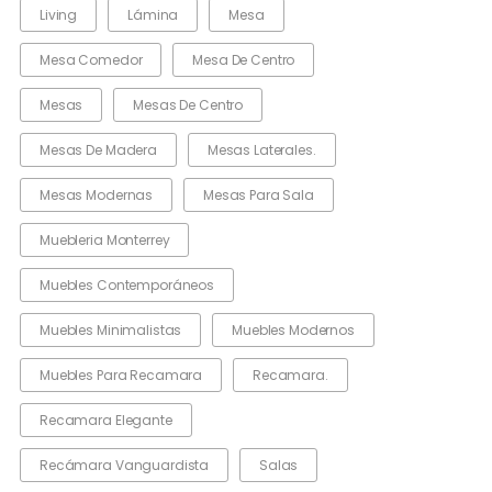
Living
Lámina
Mesa
Mesa Comedor
Mesa De Centro
Mesas
Mesas De Centro
Mesas De Madera
Mesas Laterales.
Mesas Modernas
Mesas Para Sala
Muebleria Monterrey
Muebles Contemporáneos
Muebles Minimalistas
Muebles Modernos
Muebles Para Recamara
Recamara.
Recamara Elegante
Recámara Vanguardista
Salas