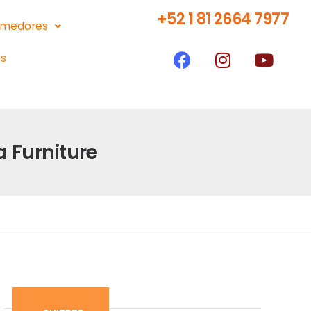
+52 1 81 2664 7977
medores
s
 Furniture