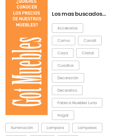
Los mas buscados…
Accesorios
Cama
Candil
Casa
Cristal
Cuadros
Decoración
Decorativo
Fabrica Muebles Luna
Hogar
Iluminación
Lampara
Lamparas