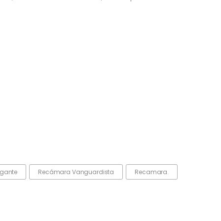
gante
Recámara Vanguardista
Recamara.