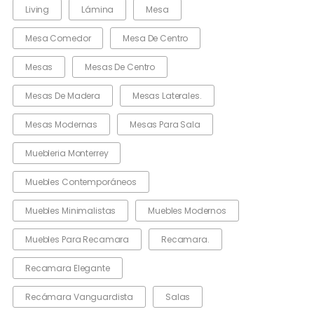
Living
Lámina
Mesa
Mesa Comedor
Mesa De Centro
Mesas
Mesas De Centro
Mesas De Madera
Mesas Laterales.
Mesas Modernas
Mesas Para Sala
Muebleria Monterrey
Muebles Contemporáneos
Muebles Minimalistas
Muebles Modernos
Muebles Para Recamara
Recamara.
Recamara Elegante
Recámara Vanguardista
Salas