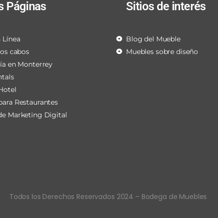
s Páginas
Sitios de interés
 Línea
Blog del Mueble
los cabos
Muebles sobre diseño
ría en Monterrey
ntals
Hotel
para Restaurantes
de Marketing Digital
Todos los Derechos Reservados 2024 – Bodega de Muebles