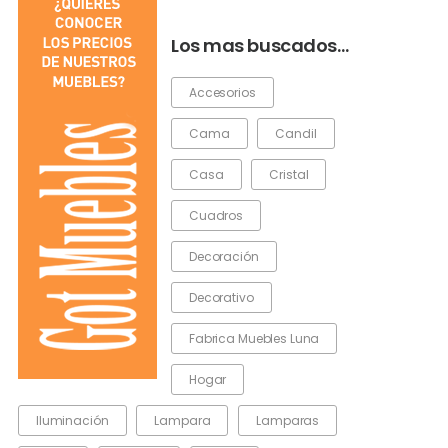
Los mas buscados…
Accesorios
Cama
Candil
Casa
Cristal
Cuadros
Decoración
Decorativo
Fabrica Muebles Luna
Hogar
Iluminación
Lampara
Lamparas