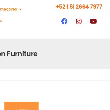
+52 1 81 2664 7977
medores
s
n Furniture