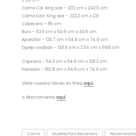
x 221 cm
Cama Cal. King size – 202 cm x 242.5 cm
Cama East. King size – 222.2 cm x 221
Cabecera – 85 cm
Buro – 63.5 cm x 54.6 cm x 40.6 cm
Aparador – 125.7 cm x 54.6 cm x 74.9 cm
Espejo ovalado – 120.6 cm x 2.54 cm x 69.8 cm
Cajonera – 114.3 cm x 54.6 cm x 128.2 cm
Peinador – 182.8 cm x 54.6 cm x 74.9 cm
Visite nuestra tienda en línea
aquí.
o directamente
aquí.
Cama
Muebles Para Recamara
Recamara Ele