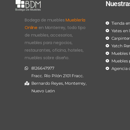
Nuestra
Bodega de muebles
Mueblería
Tienda en
Online
en Monterrey, todo tipo
Yates en 
de muebles, accesorios,
Carpinte
muebles para negocios,
Yatch Re
restaurantes, oficina, hoteles,
Muebles 
muebles sobre diseño.
Muebles 
8126647977
Agencia 
Fracc. Río Pilón 2101 Fracc.
Bernardo Reyes, Monterrey,
Nuevo León