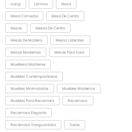
Living
Lámina
Mesa
Mesa Comedor
Mesa De Centro
Mesas
Mesas De Centro
Mesas De Madera
Mesas Laterales.
Mesas Modernas
Mesas Para Sala
Muebleria Monterrey
Muebles Contemporáneos
Muebles Minimalistas
Muebles Modernos
Muebles Para Recamara
Recamara.
Recamara Elegante
Recámara Vanguardista
Salas