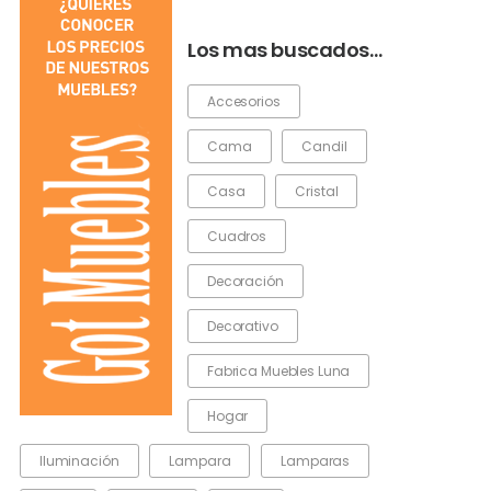
Los mas buscados…
Accesorios
Cama
Candil
Casa
Cristal
Cuadros
Decoración
Decorativo
Fabrica Muebles Luna
Hogar
Iluminación
Lampara
Lamparas