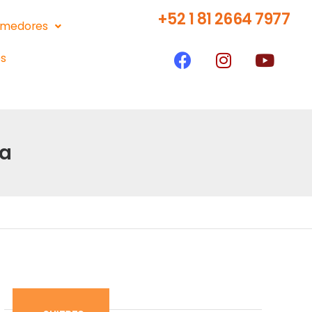
+52 1 81 2664 7977
medores
s
ga