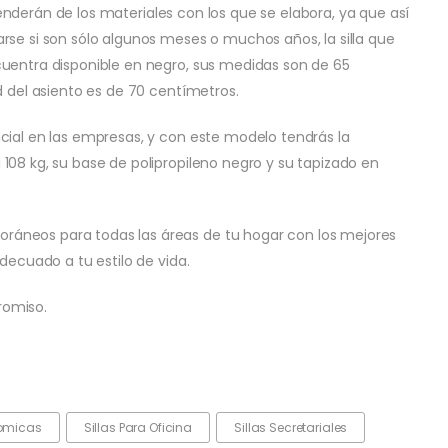
dependerán de los materiales con los que se elabora, ya que así
rse si son sólo algunos meses o muchos años, la silla que
cuentra disponible en negro, sus medidas son de 65
d del asiento es de 70 centímetros.
cial en las empresas, y con este modelo tendrás la
108 kg, su base de polipropileno negro y su tapizado en
áneos para todas las áreas de tu hogar con los mejores
decuado a tu estilo de vida.
romiso.
nomicas
Sillas Para Oficina
Sillas Secretariales