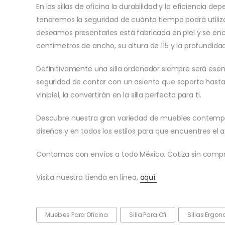
En las sillas de oficina la durabilidad y la eficiencia 
tendremos la seguridad de cuánto tiempo podrá utiliza
deseamos presentarles está fabricada en piel y se en
centímetros de ancho, su altura de 115 y la profundida
Definitivamente una silla ordenador siempre será esen
seguridad de contar con un asiento que soporta hasta 
vinipiel, la convertirán en la silla perfecta para ti.
Descubre nuestra gran variedad de muebles contempor
diseños y en todos los estilos para que encuentres el a
Contamos con envíos a todo México. Cotiza sin comp
Visita nuestra tienda en línea,
aquí.
Muebles Para Oficina
Silla Para Ofi
Sillas Ergo