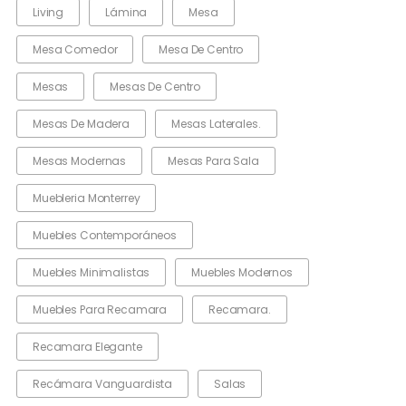
Living
Lámina
Mesa
Mesa Comedor
Mesa De Centro
Mesas
Mesas De Centro
Mesas De Madera
Mesas Laterales.
Mesas Modernas
Mesas Para Sala
Muebleria Monterrey
Muebles Contemporáneos
Muebles Minimalistas
Muebles Modernos
Muebles Para Recamara
Recamara.
Recamara Elegante
Recámara Vanguardista
Salas