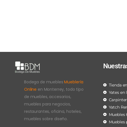
Nuestra
Bodega de muebles
Mueblería
Tienda en
Online
en Monterrey, todo tipo
Yates en 
de muebles, accesorios,
Carpinte
muebles para negocios,
Yatch Re
restaurantes, oficina, hoteles,
Muebles 
muebles sobre diseño.
Muebles 