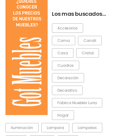
Los mas buscados…
Accesorios
Cama
Candil
Casa
Cristal
Cuadros
Decoración
Decorativo
Fabrica Muebles Luna
Hogar
Iluminación
Lampara
Lamparas