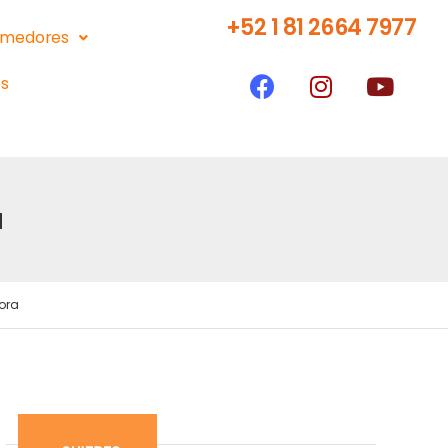
+52 1 81 2664 7977
medores
s
a
ora