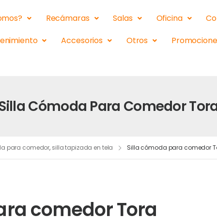
somos?
Recámaras
Salas
Oficina
Co
tenimiento
Accesorios
Otros
Promocione
Silla Cómoda Para Comedor Tor
lla para comedor
,
silla tapizada en tela
Silla cómoda para comedor T
ara comedor Tora