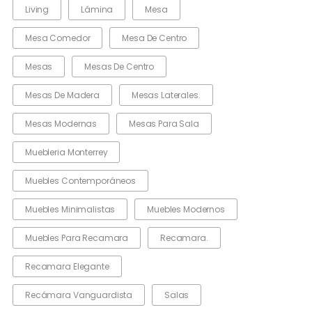
Living
Lámina
Mesa
Mesa Comedor
Mesa De Centro
Mesas
Mesas De Centro
Mesas De Madera
Mesas Laterales.
Mesas Modernas
Mesas Para Sala
Muebleria Monterrey
Muebles Contemporáneos
Muebles Minimalistas
Muebles Modernos
Muebles Para Recamara
Recamara.
Recamara Elegante
Recámara Vanguardista
Salas