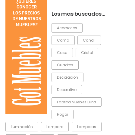
Los mas buscados…
Accesorios
Cama
Candil
Casa
Cristal
Cuadros
Decoración
Decorativo
Fabrica Muebles Luna
Hogar
Iluminación
Lampara
Lamparas