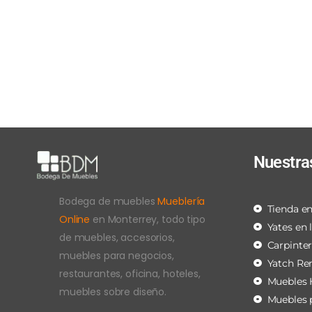
Nuestra
Bodega de muebles
Mueblería
Tienda en
Online
en Monterrey, todo tipo
Yates en 
de muebles, accesorios,
Carpinte
muebles para negocios,
Yatch Re
restaurantes, oficina, hoteles,
Muebles 
muebles sobre diseño.
Muebles 