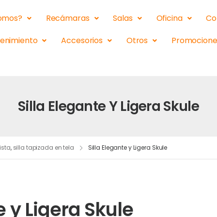
somos?
Recámaras
Salas
Oficina
Co
tenimiento
Accesorios
Otros
Promocione
Silla Elegante Y Ligera Skule
ista
,
silla tapizada en tela
Silla Elegante y Ligera Skule
e y Ligera Skule