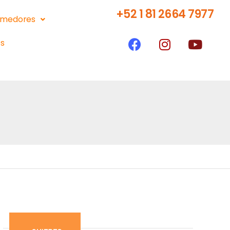
+52 1 81 2664 7977
medores
s