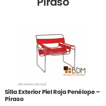
Píraso
silla exterior piel roja}
Silla Exterior Piel Roja Penélope –
Píraso