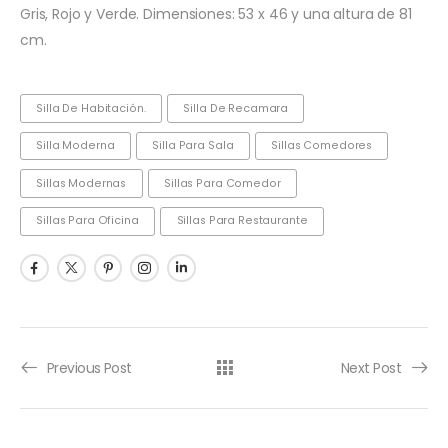
Gris, Rojo y Verde. Dimensiones: 53 x 46 y una altura de 81
cm.
Silla De Habitación.
Silla De Recamara
Silla Moderna
Silla Para Sala
Sillas Comedores
Sillas Modernas
Sillas Para Comedor
Sillas Para Oficina
Sillas Para Restaurante
Previous Post
Next Post