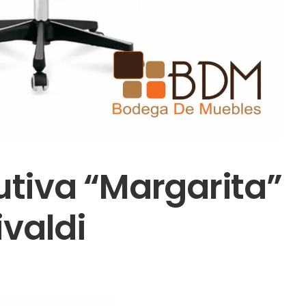
utiva “Margarita”
ivaldi