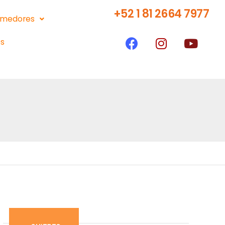
+52 1 81 2664 7977
medores
s