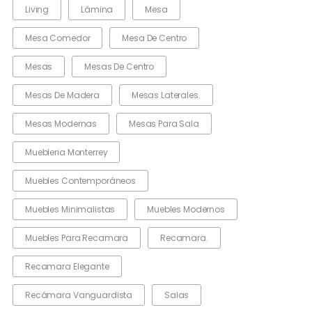
Living
Lámina
Mesa
Mesa Comedor
Mesa De Centro
Mesas
Mesas De Centro
Mesas De Madera
Mesas Laterales.
Mesas Modernas
Mesas Para Sala
Muebleria Monterrey
Muebles Contemporáneos
Muebles Minimalistas
Muebles Modernos
Muebles Para Recamara
Recamara.
Recamara Elegante
Recámara Vanguardista
Salas