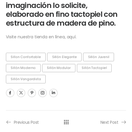
imaginación lo solicite,
elaborado en fino tactopiel con
estructura de madera de pino.
Visite nuestra tienda en línea, aquí.
Sillon Confortable
Sillón Elegante
Sillón Juvenil
Sillón Moderno
Sillón Modular
Sillón Tactopiel
Sillón Vangardista
Previous Post
Next Post