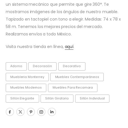
un sistema mecánico que permite que gire 360°. Te
mostramos imágenes de los ángulos de nuestro mueble.
Tapizado en tactopiel con tono a elegir. Medidas: 74 x 78 x
58 m. Tenemos los mejores precios del mercado.
Realizamos envíos a todo México.
Visita nuestra tienda en línea,
aquí
.
Adorno
Decoración
Decorativo
Muebleria Monterrey
Muebles Contemporáneos
Muebles Modernos
Muebles Para Recamara
Sillón Elegante
Sillón Giratorio
Sillón Individual