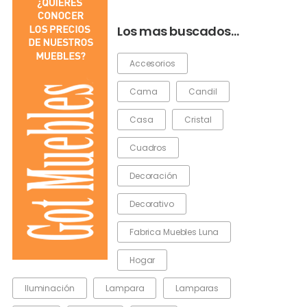
Los mas buscados…
Accesorios
Cama
Candil
Casa
Cristal
Cuadros
Decoración
Decorativo
Fabrica Muebles Luna
Hogar
Iluminación
Lampara
Lamparas