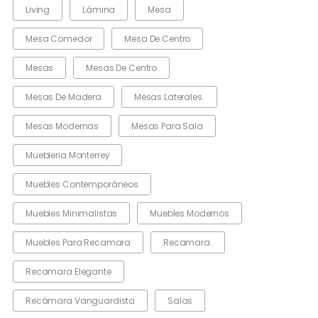
Living
Lámina
Mesa
Mesa Comedor
Mesa De Centro
Mesas
Mesas De Centro
Mesas De Madera
Mesas Laterales.
Mesas Modernas
Mesas Para Sala
Muebleria Monterrey
Muebles Contemporáneos
Muebles Minimalistas
Muebles Modernos
Muebles Para Recamara
Recamara.
Recamara Elegante
Recámara Vanguardista
Salas