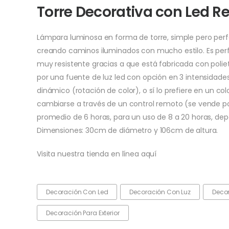
Torre Decorativa con Led R
Lámpara luminosa en forma de torre, simple pero perf
creando caminos iluminados con mucho estilo. Es perfe
muy resistente gracias a que está fabricada con poliet
por una fuente de luz led con opción en 3 intensidades
dinámico (rotación de color), o sí lo prefiere en un col
cambiarse a través de un control remoto (se vende po
promedio de 6 horas, para un uso de 8 a 20 horas, dep
Dimensiones: 30cm de diámetro y 106cm de altura.
Visita nuestra tienda en línea aquí
Decoración Con Led
Decoración Con Luz
Deco
Decoración Para Exterior