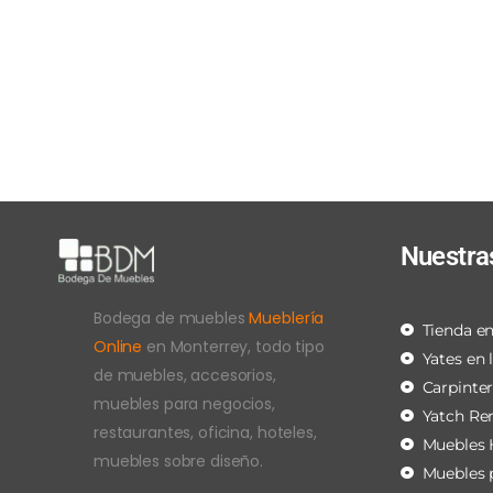
Nuestra
Bodega de muebles
Mueblería
Tienda en
Online
en Monterrey, todo tipo
Yates en 
de muebles, accesorios,
Carpinte
muebles para negocios,
Yatch Re
restaurantes, oficina, hoteles,
Muebles 
muebles sobre diseño.
Muebles 