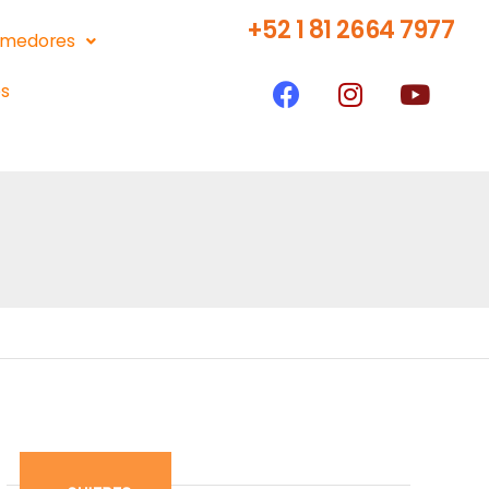
+52 1 81 2664 7977
medores
s