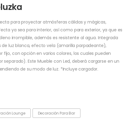
eluzka
ecta para proyectar atmósferas cálidas y mágicas,
cta ya sea para interior, así como para exterior, ya que es
ileno irrompible, además es resistente al agua. Integrada
 de luz blanca, efecto vela (amarilla parpadeante),
or fijo, con opción en varios colores, los cuales pueden
r separado). Este Mueble con Led, deberá cargarse en un
endiendo de su modo de luz. *Incluye cargador.
ración Lounge
Decoración Para Bar