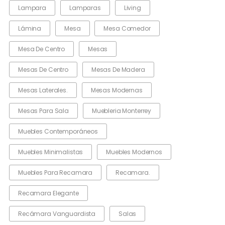
Lampara
Lamparas
Living
Lámina
Mesa
Mesa Comedor
Mesa De Centro
Mesas
Mesas De Centro
Mesas De Madera
Mesas Laterales.
Mesas Modernas
Mesas Para Sala
Muebleria Monterrey
Muebles Contemporáneos
Muebles Minimalistas
Muebles Modernos
Muebles Para Recamara
Recamara.
Recamara Elegante
Recámara Vanguardista
Salas