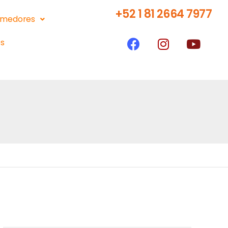
+52 1 81 2664 7977
medores
s