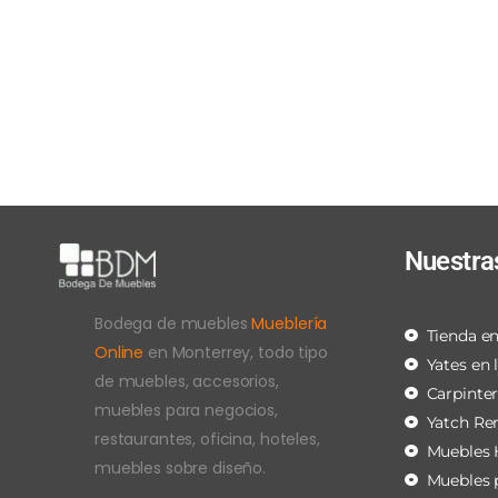
Nuestra
Bodega de muebles
Mueblería
Tienda en
Online
en Monterrey, todo tipo
Yates en 
de muebles, accesorios,
Carpinte
muebles para negocios,
Yatch Re
restaurantes, oficina, hoteles,
Muebles 
muebles sobre diseño.
Muebles 