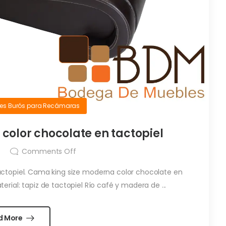
es Burós para Recámaras
color chocolate en tactopiel
Comments Off
ctopiel. Cama king size moderna color chocolate en
terial: tapiz de tactopiel Río café y madera de ...
d More