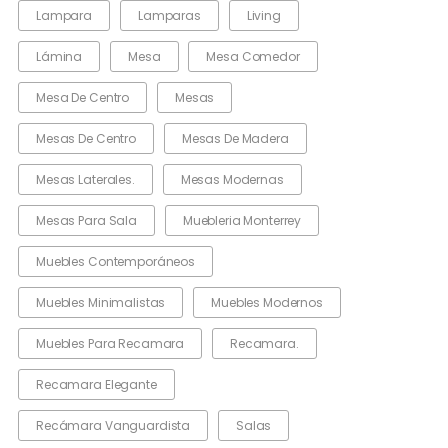
Lampara
Lamparas
Living
Lámina
Mesa
Mesa Comedor
Mesa De Centro
Mesas
Mesas De Centro
Mesas De Madera
Mesas Laterales.
Mesas Modernas
Mesas Para Sala
Muebleria Monterrey
Muebles Contemporáneos
Muebles Minimalistas
Muebles Modernos
Muebles Para Recamara
Recamara.
Recamara Elegante
Recámara Vanguardista
Salas