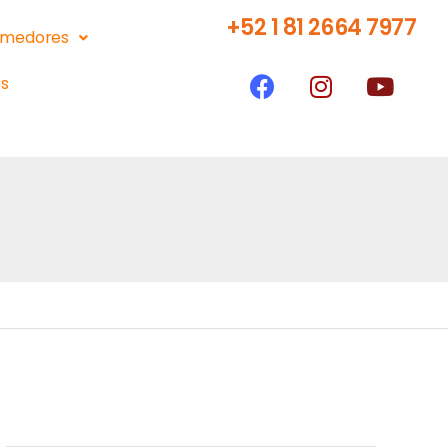
+52 1 81 2664 7977
medores
s