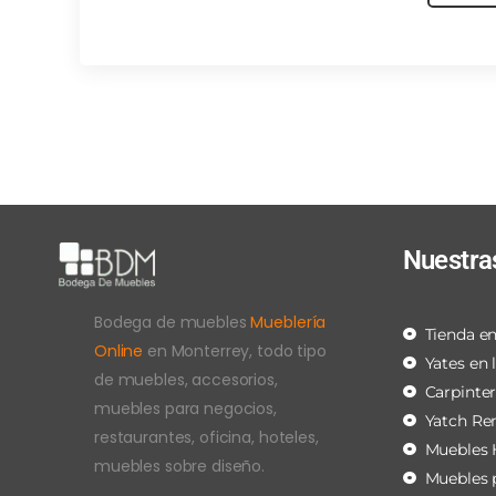
Nuestra
Bodega de muebles
Mueblería
Tienda en
Online
en Monterrey, todo tipo
Yates en 
de muebles, accesorios,
Carpinte
muebles para negocios,
Yatch Re
restaurantes, oficina, hoteles,
Muebles 
muebles sobre diseño.
Muebles 