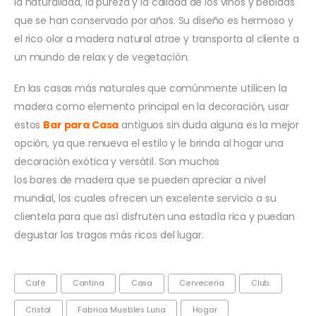
la naturalidad, la pureza y la calidad de los vinos y bebidas
que se han conservado por años. Su diseño es hermoso y
el rico olor a madera natural atrae y transporta al cliente a
un mundo de relax y de vegetación.
En las casas más naturales que comúnmente utilicen la
madera como elemento principal en la decoración, usar
estos
Bar para Casa
antiguos sin duda alguna es la mejor
opción, ya que renueva el estilo y le brinda al hogar una
decoración exótica y versátil. Son muchos
los bares de madera que se pueden apreciar a nivel
mundial, los cuales ofrecen un excelente servicio a su
clientela para que así disfruten una estadía rica y puedan
degustar los tragos más ricos del lugar.
Café
Cantina
Casa
Cervecería
Club.
Cristal
Fabrica Muebles Luna
Hogar