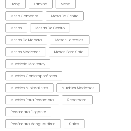
Living
Lámina
Mesa
Mesa Comedor
Mesa De Centro
Mesas
Mesas De Centro
Mesas De Madera
Mesas Laterales.
Mesas Modernas
Mesas Para Sala
Muebleria Monterrey
Muebles Contemporáneos
Muebles Minimalistas
Muebles Modernos
Muebles Para Recamara
Recamara.
Recamara Elegante
Recámara Vanguardista
Salas