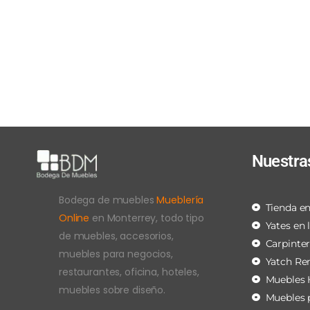
Nuestra
Bodega de muebles
Mueblería
Tienda en
Online
en Monterrey, todo tipo
Yates en 
de muebles, accesorios,
Carpinte
muebles para negocios,
Yatch Re
restaurantes, oficina, hoteles,
Muebles 
muebles sobre diseño.
Muebles 