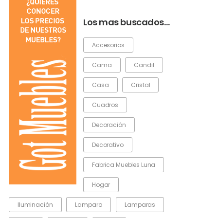
Los mas buscados…
Accesorios
Cama
Candil
Casa
Cristal
Cuadros
Decoración
Decorativo
Fabrica Muebles Luna
Hogar
Iluminación
Lampara
Lamparas