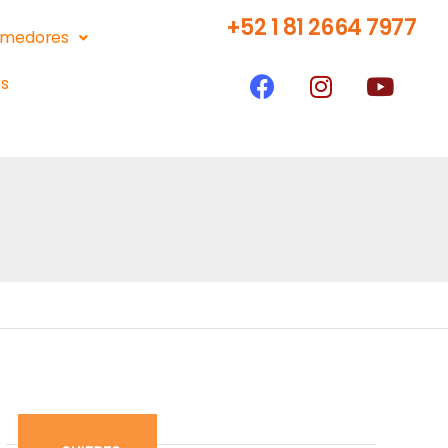
+52 1 81 2664 7977
medores
s