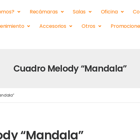
somos?
Recámaras
Salas
Oficina
Co
tenimiento
Accesorios
Otros
Promocione
Cuadro Melody “Mandala”
andala”
ody “Mandala”