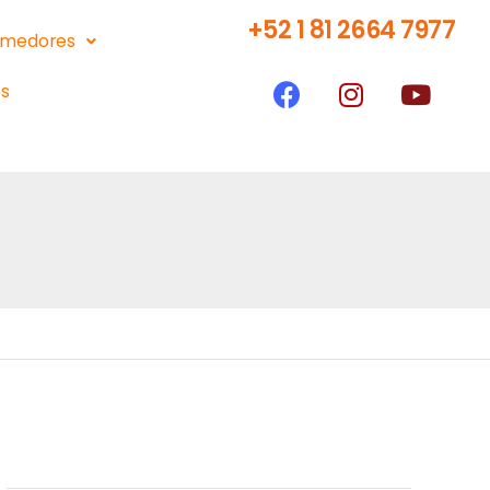
+52 1 81 2664 7977
medores
s