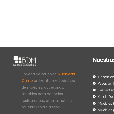
Nuestra
Bodega de muebles
Mueblería
Tienda en
Online
en Monterrey, todo tipo
Yates en 
de muebles, accesorios,
Carpinte
muebles para negocios,
Yatch Re
restaurantes, oficina, hoteles,
Muebles 
muebles sobre diseño.
Muebles 