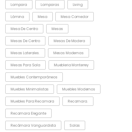
Lampara
Lamparas
Living
Lámina
Mesa
Mesa Comedor
Mesa De Centro
Mesas
Mesas De Centro
Mesas De Madera
Mesas Laterales.
Mesas Modernas
Mesas Para Sala
Muebleria Monterrey
Muebles Contemporáneos
Muebles Minimalistas
Muebles Modernos
Muebles Para Recamara
Recamara.
Recamara Elegante
Recámara Vanguardista
Salas