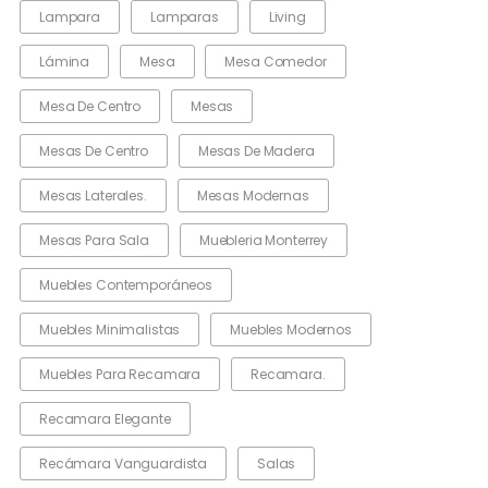
Lampara
Lamparas
Living
Lámina
Mesa
Mesa Comedor
Mesa De Centro
Mesas
Mesas De Centro
Mesas De Madera
Mesas Laterales.
Mesas Modernas
Mesas Para Sala
Muebleria Monterrey
Muebles Contemporáneos
Muebles Minimalistas
Muebles Modernos
Muebles Para Recamara
Recamara.
Recamara Elegante
Recámara Vanguardista
Salas