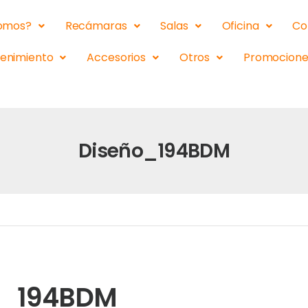
somos?
Recámaras
Salas
Oficina
Co
tenimiento
Accesorios
Otros
Promocione
Diseño_194BDM
o_194BDM