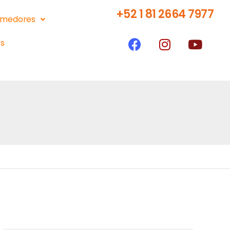
+52 1 81 2664 7977
medores
s