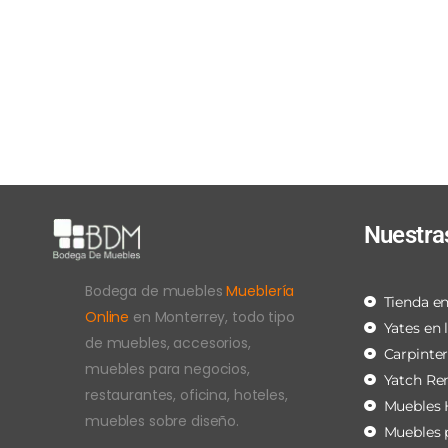
Nuestra
Bodega de muebles
Mueblería
Tienda en
Online
en Monterrey, todo tipo
Yates en 
de muebles, accesorios,
Carpinte
muebles para negocios,
Yatch Re
restaurantes, oficina, hoteles,
Muebles 
muebles sobre diseño.
Muebles 