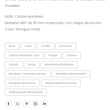
muebles.
Estilo: Contemporáneo
Material: MDF de 16 mm importado, con chapa de encino
Color: Wengue mate
Buró
Casa
Cristal
Escritorio
Fabrica Muebles Luna
Hogar
Lámina
Librero
Living
Muebleria Monterrey
Muebles Contemporáneos
Muebles Minimalistas
Muebles Modernos
Multimueble Funcional
Multimueble Minimalista